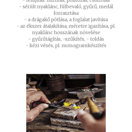
- felújítás: tisztítás, polírozás, csiszolás
- sérült nyaklánc, fülbevaló, gyűrű, medál
forrasztása
- a drágakő pótlása, a foglalat javítása
- az ékszer átalakítása, méretre igazítása, pl.
nyaklánc hosszának növelése
- gyűrűtágítás, -szűkítés, - toldás
- kézi vésés, pl. monogramkészítés